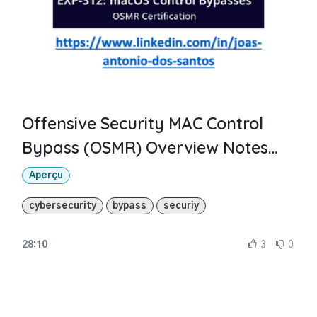
Offensive Security MAC Control
Bypass (OSMR) Overview Notes
PT.1
Aperçu
cybersecurity
bypass
securiy
28:10
3
0