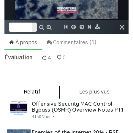
À propos
Commentaires (
0
)
Évaluation
4
0
Relatif
Les plus vus
Offensive Security MAC Control
Bypass (OSMR) Overview Notes PT.1
4150 Vues •
Enemies of the Internet 2014 - RSF