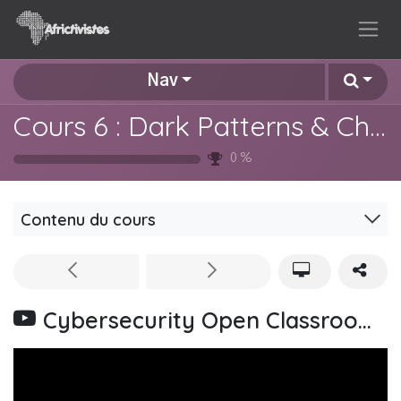
Se rendre au contenu
Nav
Cours 6 : Dark Patterns & Chaînes d'approvisionnement numériques
0
%
Contenu du cours
Cybersecurity Open Classroom : Dark Patterns & Chaînes d'approvisionnement numériques