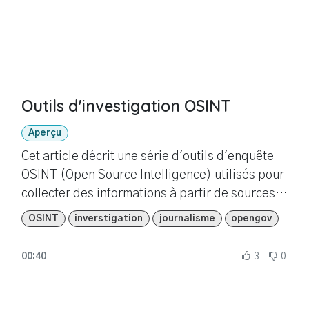
Outils d'investigation OSINT
Aperçu
Cet article décrit une série d'outils d'enquête
OSINT (Open Source Intelligence) utilisés pour
collecter des informations à partir de sources
ouvertes. Ces outils couvrent plusieurs
OSINT
inverstigation
journalisme
opengov
domaines, de la recherche d'images inversées
à l'identification de profils de médias sociaux,
00:40
3
0
en passant par la vérification des e-mails et
des fichiers malveillants, l'archivage, la
détection de comportements inauthentiques