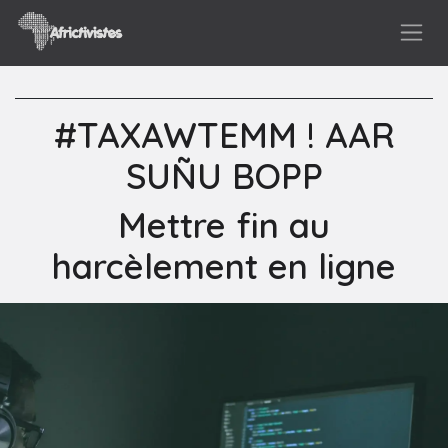
Se rendre au contenu
#TAXAWTEMM ! AAR
SUÑU BOPP
Mettre fin au
harcèlement en ligne