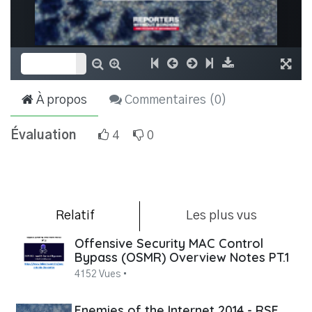
À propos
Commentaires (
0
)
Évaluation
4
0
Relatif
Les plus vus
Offensive Security MAC Control
Bypass (OSMR) Overview Notes PT.1
4152 Vues •
Enemies of the Internet 2014 - RSF