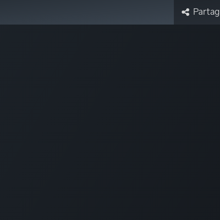
Partag
oire
Cyber Securité
Infothèque
Forum
À pro