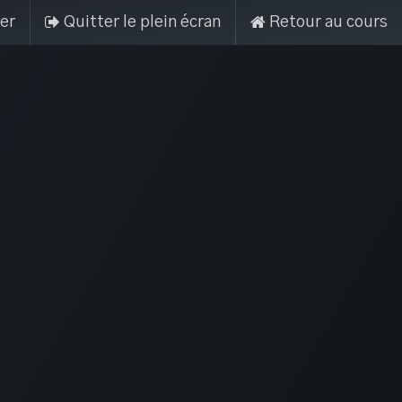
er
Quitter le plein écran
Retour au cours
pos
Se connecter
(+221)338375124