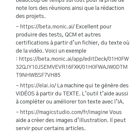
beaucoup de temps surtout pour la prise de
note lors des réunions ainsi que la rédaction
des projets.
-
https://beta.monic.ai/
Excellent pour
produire des tests, QCM et autres
certifications à partir d’un fichier, du texte où
de la vidéo. Voici un exemple
:
https://beta.monic.ai/app/editDeck/01H0FW
32QJY10JSEMVEVR16FXK/01H0FWAJW0DTM
T9NHWBSF7VH85
-
https://elai.io/
La machine qui te génère des
VIDÉOS à partir du TEXTE. L’outil t’aide aussi
à compléter ou améliorer ton texte avec l’IA.
-
https://magicstudio.com/fr/imagine
Vous
aide a créer des images d’illustration. Il peut
servir pour certains articles.