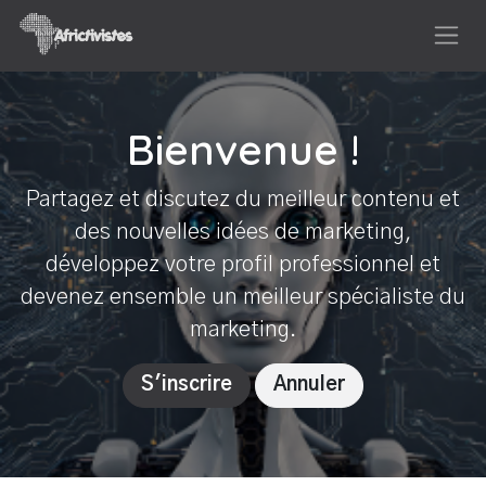
Se rendre au contenu
Bienvenue !
Partagez et discutez du meilleur contenu et
des nouvelles idées de marketing,
développez votre profil professionnel et
devenez ensemble un meilleur spécialiste du
marketing.
S'inscrire
Annuler